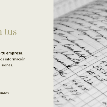
n tus
e tu empresa
,
mos información
isiones.
uales.