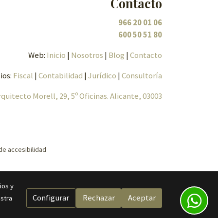
Contacto
966 20 01 06
600 50 51 80
Web:
Inicio
|
Nosotros
|
Blog
|
Contacto
ios:
Fiscal
|
Contabilidad
|
Jurídico
|
Consultoría
rquitecto Morell, 29, 5º Oficinas. Alicante, 03003
de accesibilidad
ios y
Configurar
Rechazar
Aceptar
stra