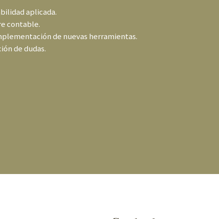
bilidad aplicada.
re contable.
mplementación de nuevas herramientas.
ción de dudas.