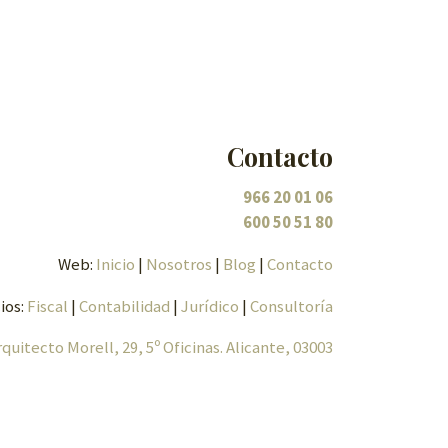
Contacto
966 20 01 06
600 50 51 80
Web:
Inicio
|
Nosotros
|
Blog
|
Contacto
ios:
Fiscal
|
Contabilidad
|
Jurídico
|
Consultoría
rquitecto Morell, 29, 5º Oficinas. Alicante, 03003