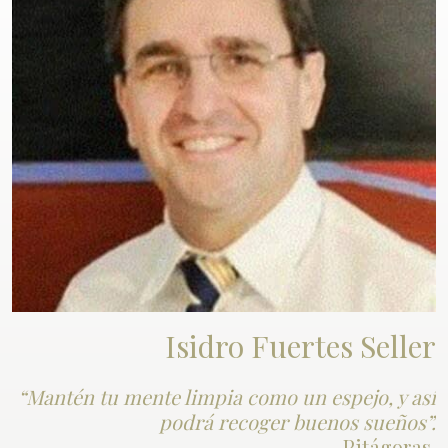
Isidro Fuertes Seller
“Mantén tu mente limpia como un espejo, y así
podrá recoger buenos sueños”.
- Pitágoras.